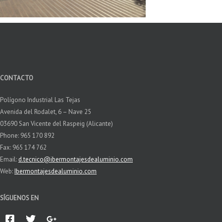
CONTACTO
Polígono Industrial Las Tejas
Avenida del Rodalet, 6 – Nave 25
03690 San Vicente del Raspeig (Alicante)
Phone: 965 170 892
Fax: 965 174 762
Email:
d.tecnico@ibermontajesdealuminio.com
Web:
Ibermontajesdealuminio.com
SÍGUENOS EN