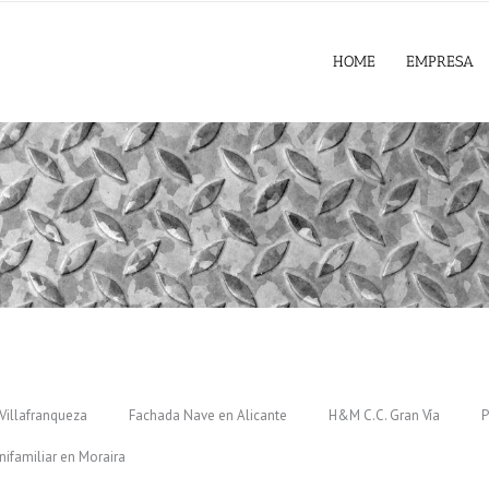
HOME
EMPRESA
Villafranqueza
Fachada Nave en Alicante
H&M C.C. Gran Vía
P
nifamiliar en Moraira