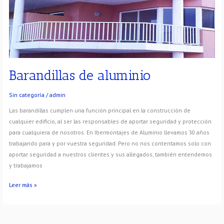
Barandillas de aluminio
Sin categoría
/
admin
Las barandillas cumplen una función principal en la construcción de
cualquier edificio, al ser las responsables de aportar seguridad y protección
para cualquiera de nosotros. En Ibermontajes de Aluminio llevamos 30 años
trabajando para y por vuestra seguridad. Pero no nos contentamos solo con
aportar seguridad a nuestros clientes y sus allegados, también entendemos
y trabajamos
Leer más »