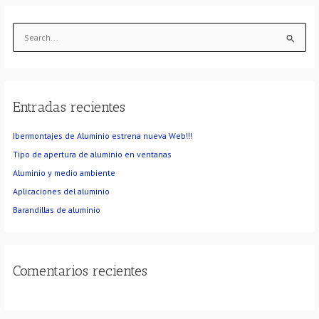
B
u
s
c
Entradas recientes
a
r
Ibermontajes de Aluminio estrena nueva Web!!!
p
o
Tipo de apertura de aluminio en ventanas
r
Aluminio y medio ambiente
:
Aplicaciones del aluminio
Barandillas de aluminio
Comentarios recientes