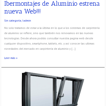
Ibermontajes de Aluminio estrena
nueva Web!!!
Sin categoría
/
admin
No solo tratamos de estar a la última en lo que a los sistemas de carpintería
de aluminio se refiere, sino que también nos renovamos en las nuevas
tecnologías. Desde ahora podrás consultar nuestra pagina web desde
cualquier dispositivo, smartphone, tablets, etc. y así conocer las ultimas
novedades del mercado en carpintería de aluminio y […]
Leer más »
Tipo
de
apertura
de
aluminio
en
ventanas