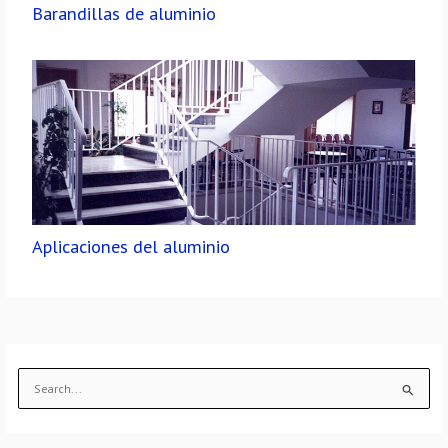
Barandillas de aluminio
Aplicaciones del aluminio
B
u
s