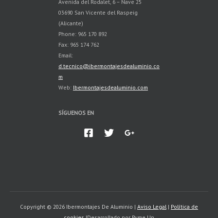
Avenida del Rodalet, 6 – Nave 25
03690 San Vicente del Raspeig
(Alicante)
Phone: 965 170 892
Fax: 965 174 762
Email:
d.tecnico@ibermontajesdealuminio.co
m
Web:
Ibermontajesdealuminio.com
SÍGUENOS EN
Copyright © 2026 Ibermontajes De Aluminio |
Aviso Legal
|
Política de
cookies
|Desarrollado por Pyme Up