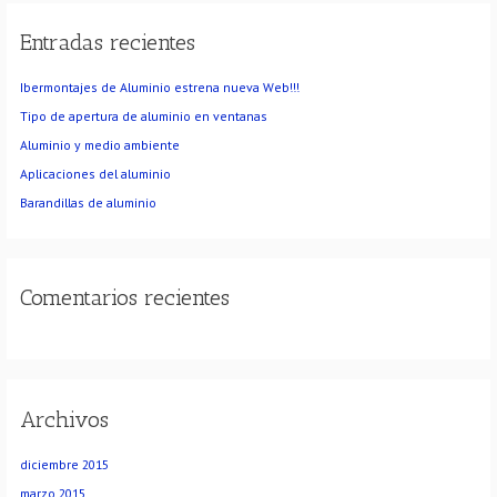
c
Entradas recientes
a
r
Ibermontajes de Aluminio estrena nueva Web!!!
p
o
Tipo de apertura de aluminio en ventanas
r
Aluminio y medio ambiente
:
Aplicaciones del aluminio
Barandillas de aluminio
Comentarios recientes
Archivos
diciembre 2015
marzo 2015